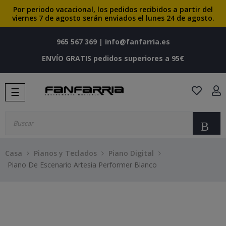
Por periodo vacacional, los pedidos recibidos a partir del
viernes 7 de agosto serán enviados el lunes 24 de agosto.
965 567 369
|
info@fanfarria.es
ENVÍO GRATIS pedidos superiores a 95€
Navegación
☰
de
palanca
Bu
Casa
Pianos y Teclados
Piano Digital
Piano De Escenario Artesia Performer Blanco