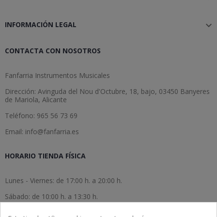
INFORMACIÓN LEGAL

CONTACTA CON NOSOTROS
Fanfarria Instrumentos Musicales
Dirección: Avinguda del Nou d'Octubre, 18, bajo, 03450 Banyeres
de Mariola, Alicante
Teléfono: 965 56 73 69
Email: info@fanfarria.es
HORARIO TIENDA FÍSICA
Lunes - Viernes: de 17:00 h. a 20:00 h.
Sábado: de 10:00 h. a 13:30 h.
Domingo: cerrado.