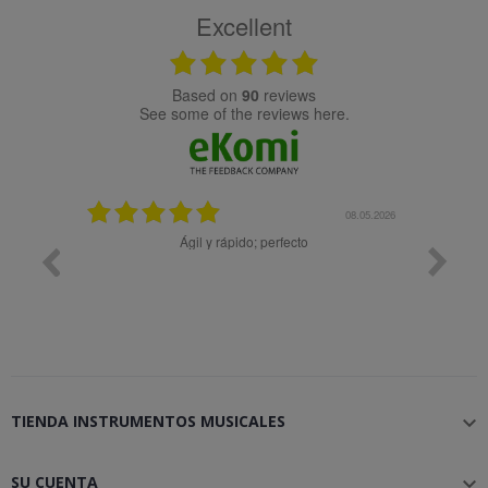
Excellent
based on
90
reviews
see some of the reviews here.
08.05.2026
08.04.2026
; perfecto
Muy bien
TIENDA INSTRUMENTOS MUSICALES

SU CUENTA
