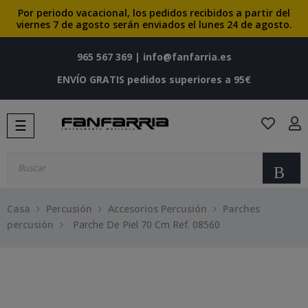
Por periodo vacacional, los pedidos recibidos a partir del
viernes 7 de agosto serán enviados el lunes 24 de agosto.
965 567 369
|
info@fanfarria.es
ENVÍO GRATIS pedidos superiores a 95€
Navegación
☰
de
palanca
Bu
Casa
Percusión
Accesorios Percusión
Parches
percusión
Parche De Piel 70 Cm Ref. 08560