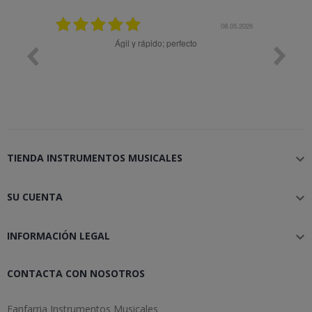
25.02.2024
08.05.2026
y buena
Ágil y rápido; perfecto
TIENDA INSTRUMENTOS MUSICALES

SU CUENTA

INFORMACIÓN LEGAL

CONTACTA CON NOSOTROS
Fanfarria Instrumentos Musicales