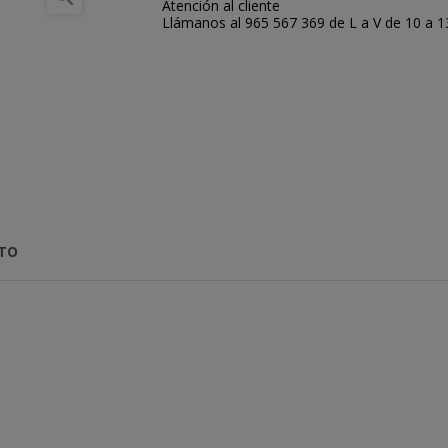
Atención al cliente
Llámanos al 965 567 369 de L a V de 10 a 13:
CTO