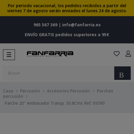
Por periodo vacacional, los pedidos recibidos a partir del
viernes 7 de agosto serán enviados el lunes 24 de agosto.
965 567 369
|
info@fanfarria.es
ENVÍO GRATIS pedidos superiores a 95€
Navegación
☰
de
palanca
Bu
Casa
Percusión
Accesorios Percusión
Parches
percusión
Parche 20" Ambasador Transp. 50.8Cms Ref. 09390