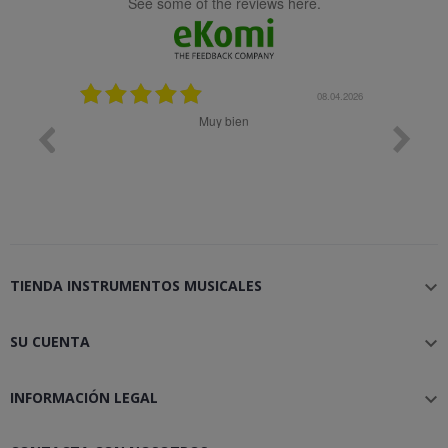
see some of the reviews here.
08.05.2026
08.04.2026
Muy bien
Bon 
TIENDA INSTRUMENTOS MUSICALES

SU CUENTA

INFORMACIÓN LEGAL
