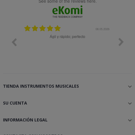
see some of the reviews here.
08.05.2026
08.04.2026
; perfecto
Muy bien
TIENDA INSTRUMENTOS MUSICALES

SU CUENTA

INFORMACIÓN LEGAL
