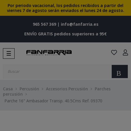
Por periodo vacacional, los pedidos recibidos a partir del
viernes 7 de agosto serán enviados el lunes 24 de agosto.
965 567 369
|
info@fanfarria.es
ENVÍO GRATIS pedidos superiores a 95€
Navegación
☰
de
palanca
Bu
Casa
Percusión
Accesorios Percusión
Parches
percusión
Parche 16" Ambasador Transp. 40.5Cms Ref. 09370