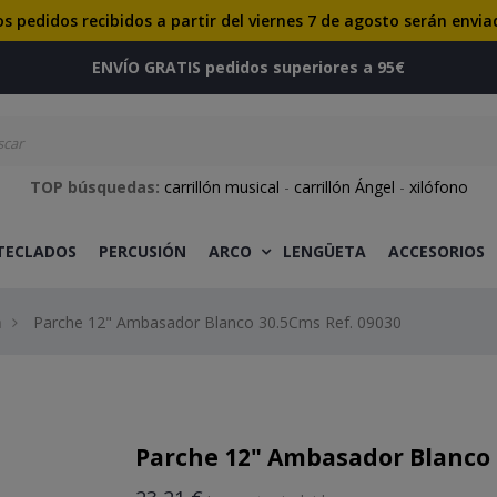
os pedidos recibidos a partir del viernes 7 de agosto serán envia
ENVÍO GRATIS pedidos superiores a 95€
TOP búsquedas:
carrillón musical
-
carrillón Ángel
-
xilófono
 TECLADOS
PERCUSIÓN
ARCO
LENGÜETA
ACCESORIOS
n
Parche 12" Ambasador Blanco 30.5Cms Ref. 09030
Parche 12" Ambasador Blanco 