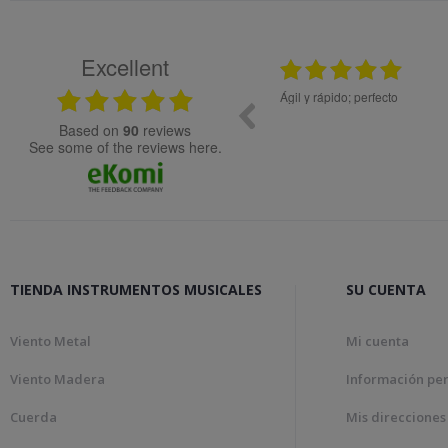
Excellent
25.02.2024
08.05
ial de muy buena calidad.
Ágil y rápido; perfecto
based on
90
reviews
see some of the reviews here.
TIENDA INSTRUMENTOS MUSICALES
SU CUENTA
Viento Metal
Mi cuenta
Viento Madera
Información pe
Cuerda
Mis direcciones