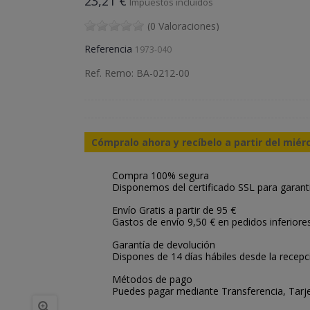
23,21 €
Impuestos incluidos
(0 Valoraciones)
Referencia
1973-040
Ref. Remo: BA-0212-00
Cómpralo ahora y recíbelo a partir del miér
Compra 100% segura
Disponemos del certificado SSL para garant
Envío Gratis a partir de 95 €
Gastos de envío 9,50 € en pedidos inferiore
Garantía de devolución
Dispones de 14 días hábiles desde la recepc
Métodos de pago
Puedes pagar mediante Transferencia, Tarje
