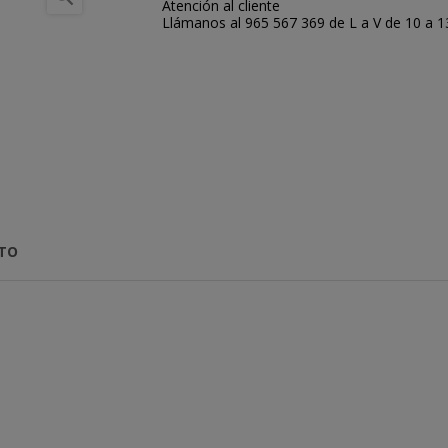
Atención al cliente
Llámanos al 965 567 369 de L a V de 10 a 13:
CTO