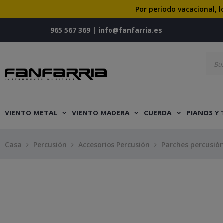
Por periodo vacacional, l
965 567 369
|
info@fanfarria.es
VIENTO METAL
VIENTO MADERA
CUERDA
PIANOS Y
Casa
Percusión
Accesorios Percusión
Parches percusió