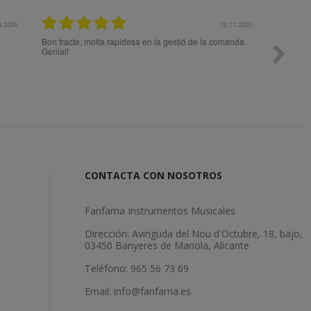
27.10.2025
Me aconsejaron muy bien previo a
el mejor producto a mis necesida
expectativas.
CONTACTA CON NOSOTROS
Fanfarria Instrumentos Musicales
Dirección: Avinguda del Nou d'Octubre, 18, bajo,
03450 Banyeres de Mariola, Alicante
Teléfono: 965 56 73 69
Email: info@fanfarria.es