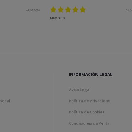
12.11.2025
Bon tracte, molta rapidesa en la gestió de la comanda.
Todo ok
Genial!
INFORMACIÓN LEGAL
Aviso Legal
rsonal
Política de Privacidad
Política de Cookies
Condiciones de Venta