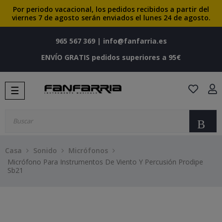
Por periodo vacacional, los pedidos recibidos a partir del
viernes 7 de agosto serán enviados el lunes 24 de agosto.
965 567 369
|
info@fanfarria.es
ENVÍO GRATIS pedidos superiores a 95€
Navegación
☰
de
palanca
Bu
Casa
Sonido
Micrófonos
Micrófono Para Instrumentos De Viento Y Percusión Prodipe
Sb21