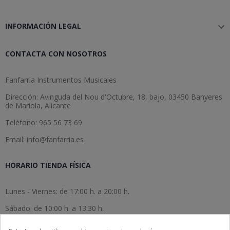
INFORMACIÓN LEGAL

CONTACTA CON NOSOTROS
Fanfarria Instrumentos Musicales
Dirección: Avinguda del Nou d'Octubre, 18, bajo, 03450 Banyeres
de Mariola, Alicante
Teléfono: 965 56 73 69
Email: info@fanfarria.es
HORARIO TIENDA FÍSICA
Lunes - Viernes: de 17:00 h. a 20:00 h.
Sábado: de 10:00 h. a 13:30 h.
Domingo: cerrado.