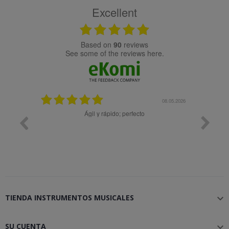
Excellent
based on
90
reviews
see some of the reviews here.
25.02.2024
08.05.2026
y buena
Ágil y rápido; perfecto
TIENDA INSTRUMENTOS MUSICALES

SU CUENTA
