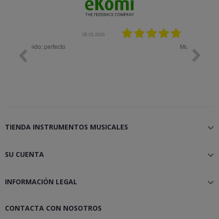
08.05.2026
08.04.2026
Muy bien
Bon 
TIENDA INSTRUMENTOS MUSICALES

SU CUENTA

INFORMACIÓN LEGAL

CONTACTA CON NOSOTROS