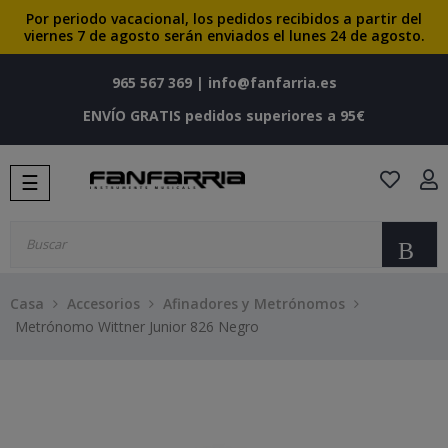
Por periodo vacacional, los pedidos recibidos a partir del
viernes 7 de agosto serán enviados el lunes 24 de agosto.
965 567 369
|
info@fanfarria.es
ENVÍO GRATIS pedidos superiores a 95€
Navegación
☰
de
palanca
Bu
Casa
Accesorios
Afinadores y Metrónomos
Metrónomo Wittner Junior 826 Negro