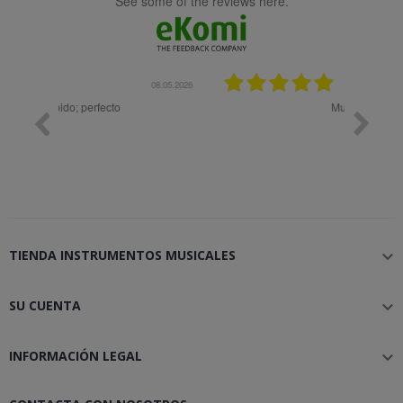
see some of the reviews here.
08.05.2026
08.04.2026
Muy bien
Bon 
TIENDA INSTRUMENTOS MUSICALES

SU CUENTA

INFORMACIÓN LEGAL
