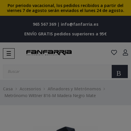
Por periodo vacacional, los pedidos recibidos a partir del
viernes 7 de agosto serán enviados el lunes 24 de agosto.
965 567 369
|
info@fanfarria.es
ENVÍO GRATIS pedidos superiores a 95€
Navegación
☰
de
palanca
Bu
Casa
Accesorios
Afinadores y Metrónomos
Metrónomo Wittner 816-M Madera Negro Mate