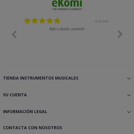
08.05.2026
08.04.2026
; perfecto
Muy bien
TIENDA INSTRUMENTOS MUSICALES

SU CUENTA

INFORMACIÓN LEGAL

CONTACTA CON NOSOTROS