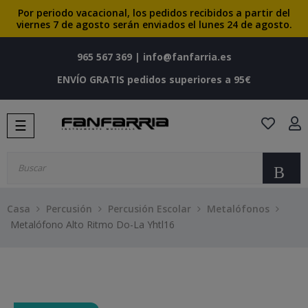
Por periodo vacacional, los pedidos recibidos a partir del
viernes 7 de agosto serán enviados el lunes 24 de agosto.
965 567 369
|
info@fanfarria.es
ENVÍO GRATIS pedidos superiores a 95€
Navegación
☰
de
palanca
Bu
Casa
Percusión
Percusión Escolar
Metalófonos
Metalófono Alto Ritmo Do-La Yhtl16