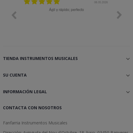
08.05.2026
08.04.2026
; perfecto
Muy bien
TIENDA INSTRUMENTOS MUSICALES

SU CUENTA

INFORMACIÓN LEGAL

CONTACTA CON NOSOTROS
Fanfarria Instrumentos Musicales
Dirección: Avinguda del Nou d'Octubre, 18, bajo, 03450 Banyeres