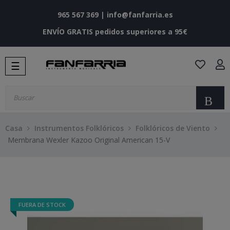
965 567 369
|
info@fanfarria.es
ENVÍO GRATIS pedidos superiores a 95€
Navegación
☰
de
palanca
Bu
Casa
Instrumentos Folklóricos
Folklóricos de Viento
Membrana Wexler Kazoo Original American 15-V
FUERA DE STOCK