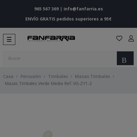
965 567 369
|
info@fanfarria.es
ENVÍO GRATIS pedidos superiores a 95€
Navegación
☰
de
palanca
Bu
Casa
Percusión
Timbales
Mazas Timbales
Mazas Timbales Verde Media Ref. VG-ZY1-2