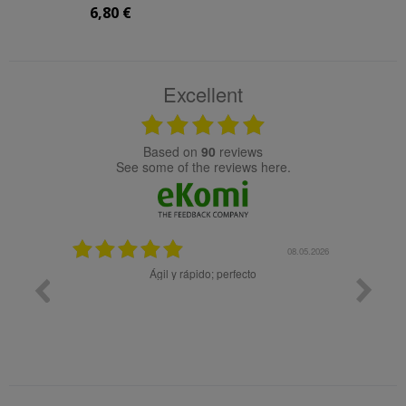
6,80 €
Excellent
based on
90
reviews
see some of the reviews here.
08.05.2026
08.04
pido; perfecto
Muy bien