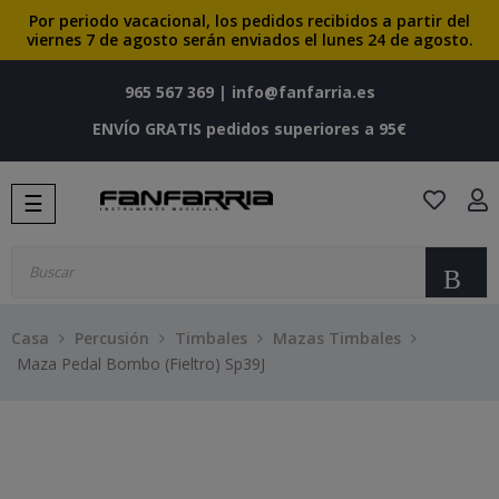
Por periodo vacacional, los pedidos recibidos a partir del
viernes 7 de agosto serán enviados el lunes 24 de agosto.
965 567 369
|
info@fanfarria.es
ENVÍO GRATIS pedidos superiores a 95€
Navegación
☰
de
palanca
Bu
Casa
Percusión
Timbales
Mazas Timbales
Maza Pedal Bombo (Fieltro) Sp39J