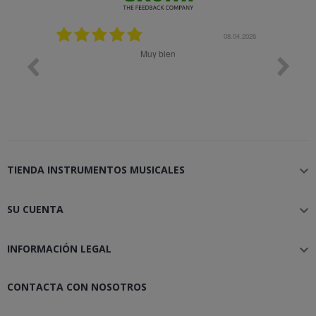
08.05.2026
08.04.2026
Muy bien
Bon 
TIENDA INSTRUMENTOS MUSICALES

SU CUENTA

INFORMACIÓN LEGAL

CONTACTA CON NOSOTROS