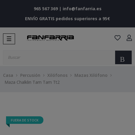
965 567 369
|
info@fanfarria.es
ENVÍO GRATIS pedidos superiores a 95€
Navegación
☰
de
palanca
Bu
Casa
Percusión
Xilófonos
Mazas Xilófono
Maza Chalklin Tam Tam Tt2
FUERA DE STOCK