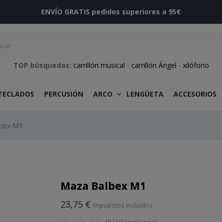
ENVÍO GRATIS pedidos superiores a 95€
TOP búsquedas:
carrillón musical
-
carrillón Ángel
-
xilófono
 TECLADOS
PERCUSIÓN
ARCO
LENGÜETA
ACCESORIOS
bex M1
Maza Balbex M1
23,75 €
Impuestos incluidos