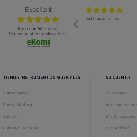
Excellent
25.02.2024
en precio y el material de muy buena calidad.
Ágil y rápido; perfecto
ecida
based on
90
reviews
see some of the reviews here.
TIENDA INSTRUMENTOS MUSICALES
SU CUENTA
Viento Metal
Mi cuenta
Viento Madera
Información pe
Cuerda
Mis direcciones
Pianos y Teclados
Mis pedidos