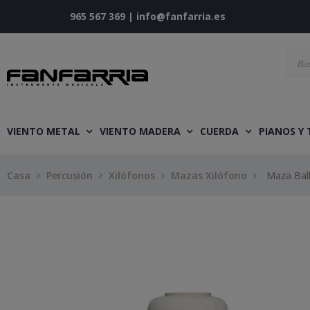
965 567 369
|
info@fanfarria.es
VIENTO METAL
VIENTO MADERA
CUERDA
PIANOS Y
Casa
Percusión
Xilófonos
Mazas Xilófono
Maza Bal