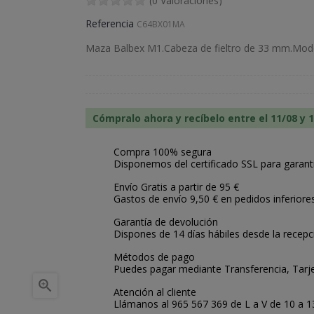
(0 Valoraciones)
Referencia
C64BX01MA
Maza Balbex M1.Cabeza de fieltro de 33 mm.Mod
Cómpralo ahora y recíbelo entre el 11/08 y 
Compra 100% segura
Disponemos del certificado SSL para garant
Envío Gratis a partir de 95 €
Gastos de envío 9,50 € en pedidos inferiore
Garantía de devolución
Dispones de 14 días hábiles desde la recepc
Métodos de pago
Puedes pagar mediante Transferencia, Tarje

Atención al cliente
Llámanos al 965 567 369 de L a V de 10 a 13: