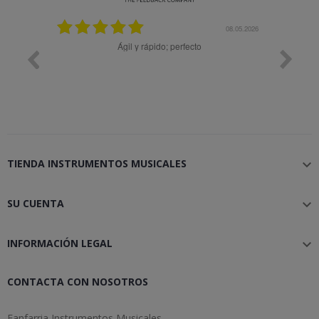
24
08.05.2026
a
Ágil y rápido; perfecto
TIENDA INSTRUMENTOS MUSICALES

SU CUENTA

INFORMACIÓN LEGAL

CONTACTA CON NOSOTROS
Fanfarria Instrumentos Musicales