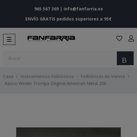
965 567 369
|
info@fanfarria.es
ENVÍO GRATIS pedidos superiores a 95€
Navegación
☰
de
palanca
Bu
Casa
Instrumentos Folklóricos
Folklóricos de Viento
Kazoo Wexler Trompa Original American Metal 206