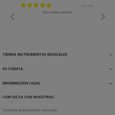
08.05.2026
08.04.2026
; perfecto
Muy bien
TIENDA INSTRUMENTOS MUSICALES

SU CUENTA

INFORMACIÓN LEGAL

CONTACTA CON NOSOTROS
Fanfarria Instrumentos Musicales