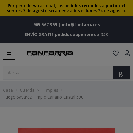
Por periodo vacacional, los pedidos recibidos a partir del
viernes 7 de agosto serán enviados el lunes 24 de agosto.
965 567 369
|
info@fanfarria.es
ENVÍO GRATIS pedidos superiores a 95€
Navegación
☰
de
palanca
Bu
Casa
Cuerda
Timples
Juego Savarez Timple Canario Cristal 590