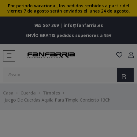
Por periodo vacacional, los pedidos recibidos a partir del
viernes 7 de agosto serán enviados el lunes 24 de agosto.
965 567 369
|
info@fanfarria.es
ENVÍO GRATIS pedidos superiores a 95€
Navegación
☰
de
palanca
Bu
Casa
Cuerda
Timples
Juego De Cuerdas Aquila Para Timple Concierto 13Ch