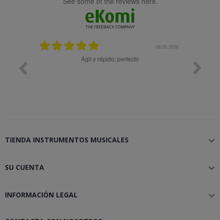
see some of the reviews here.
25.02.2024
08.05.2026
y buena
Ágil y rápido; perfecto
TIENDA INSTRUMENTOS MUSICALES

SU CUENTA

INFORMACIÓN LEGAL
