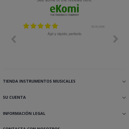
25.02.2024
08.05.2026
y buena
Ágil y rápido; perfecto
TIENDA INSTRUMENTOS MUSICALES

SU CUENTA

INFORMACIÓN LEGAL

CONTACTA CON NOSOTROS