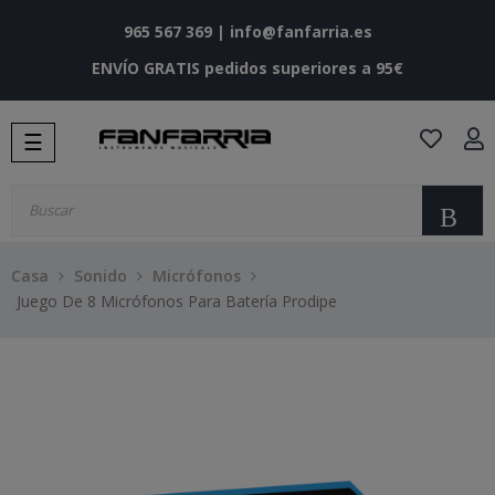
965 567 369
|
info@fanfarria.es
ENVÍO GRATIS pedidos superiores a 95€
Navegación
☰
de
palanca
Bu
Casa
Sonido
Micrófonos
Juego De 8 Micrófonos Para Batería Prodipe