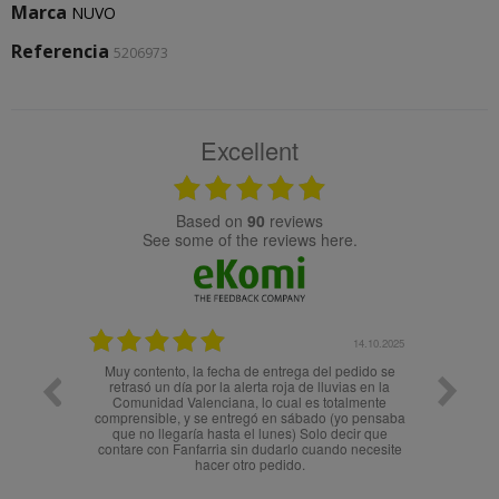
Marca
NUVO
Referencia
5206973
Excellent
based on
90
reviews
see some of the reviews here.
27.10.2025
14.10.2025
pra para
Muy contento, la fecha de entrega del pedido se
s. Superó
retrasó un día por la alerta roja de lluvias en la
Comunidad Valenciana, lo cual es totalmente
comprensible, y se entregó en sábado (yo pensaba
que no llegaría hasta el lunes) Solo decir que
contare con Fanfarria sin dudarlo cuando necesite
hacer otro pedido.