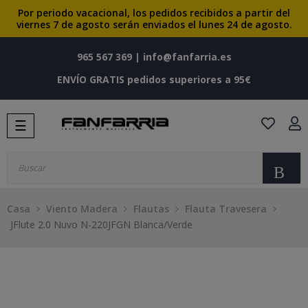
Por periodo vacacional, los pedidos recibidos a partir del
viernes 7 de agosto serán enviados el lunes 24 de agosto.
965 567 369
|
info@fanfarria.es
ENVÍO GRATIS pedidos superiores a 95€
Navegación
☰
de
palanca
Bu
Casa
Viento Madera
Flautas
Flauta Travesera
JFlute 2.0 Nuvo N-220JFGN Blanca/Verde