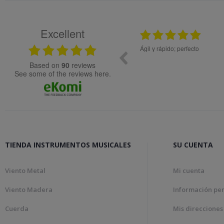
Excellent
08.05.2026
; perfecto
Muy bien
based on
90
reviews
see some of the reviews here.
TIENDA INSTRUMENTOS MUSICALES
SU CUENTA
Viento Metal
Mi cuenta
Viento Madera
Información pe
Cuerda
Mis direcciones