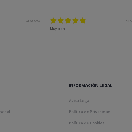
08.04.2026
12.11.2
Bon tracte, molta rapidesa en la gestió de la comanda
Genial!
INFORMACIÓN LEGAL
Aviso Legal
rsonal
Política de Privacidad
Política de Cookies