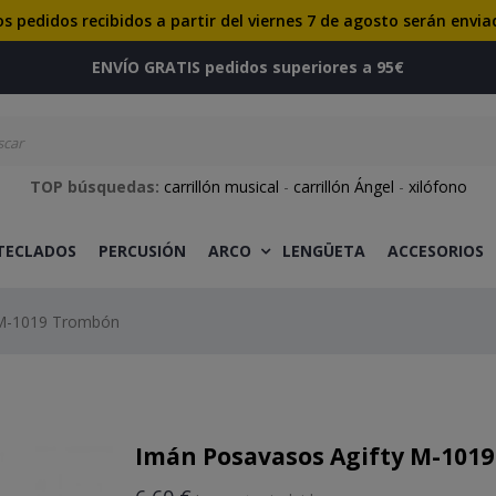
os pedidos recibidos a partir del viernes 7 de agosto serán envia
ENVÍO GRATIS pedidos superiores a 95€
TOP búsquedas:
carrillón musical
-
carrillón Ángel
-
xilófono
 TECLADOS
PERCUSIÓN
ARCO
LENGÜETA
ACCESORIOS
 M-1019 Trombón
Imán Posavasos Agifty M-101