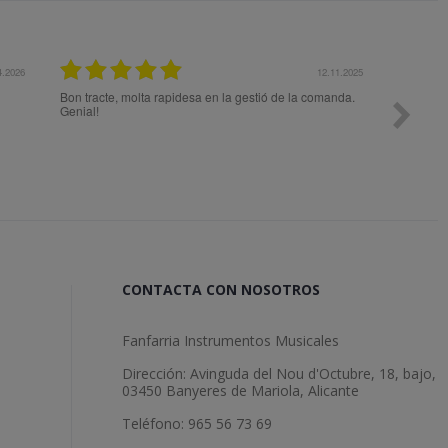
025
27.10.2025
.
Todo ok
Me aconseja
el mejor pr
expectativa
CONTACTA CON NOSOTROS
Fanfarria Instrumentos Musicales
Dirección: Avinguda del Nou d'Octubre, 18, bajo,
03450 Banyeres de Mariola, Alicante
Teléfono: 965 56 73 69