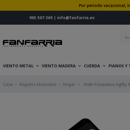
Por periodo vacacional, l
965 567 369
|
info@fanfarria.es
VIENTO METAL
VIENTO MADERA
CUERDA
PIANOS Y
Casa
Regalos Musicales
Hogar
Imán Posavasos Agifty