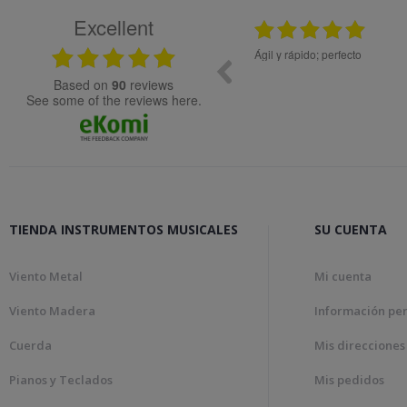
Excellent
25.02.2024
08.05
ial de muy buena calidad.
Ágil y rápido; perfecto
based on
90
reviews
see some of the reviews here.
TIENDA INSTRUMENTOS MUSICALES
SU CUENTA
Viento Metal
Mi cuenta
Viento Madera
Información pe
Cuerda
Mis direcciones
Pianos y Teclados
Mis pedidos