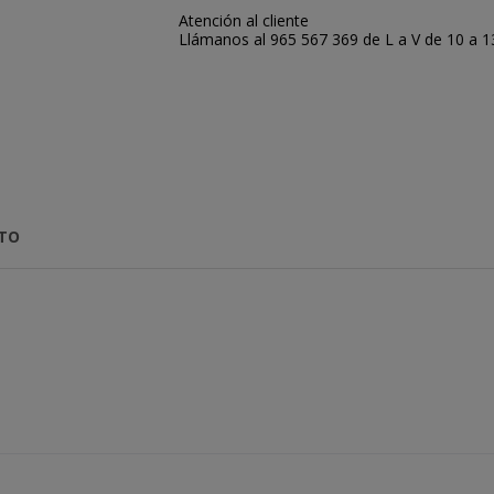
Atención al cliente
Llámanos al 965 567 369 de L a V de 10 a 13:
CTO