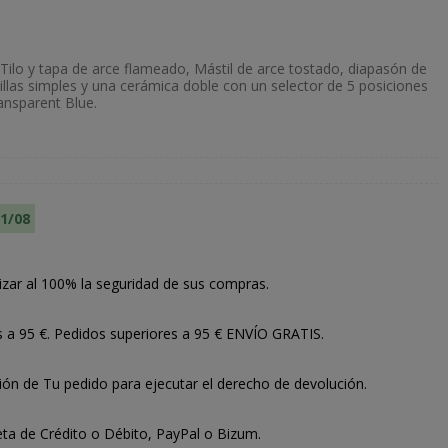
e Tilo y tapa de arce flameado, Mástil de arce tostado, diapasón de
llas simples y una cerámica doble con un selector de 5 posiciones
ansparent Blue.
11/08
izar al 100% la seguridad de sus compras.
s a 95 €. Pedidos superiores a 95 € ENVÍO GRATIS.
ión de Tu pedido para ejecutar el derecho de devolución.
ta de Crédito o Débito, PayPal o Bizum.