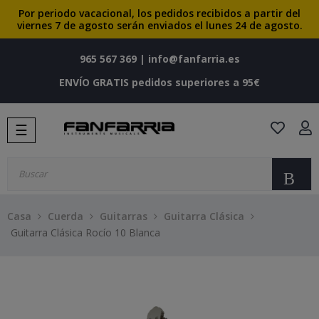
Por periodo vacacional, los pedidos recibidos a partir del
viernes 7 de agosto serán enviados el lunes 24 de agosto.
965 567 369
|
info@fanfarria.es
ENVÍO GRATIS pedidos superiores a 95€
Navegación
☰
de
palanca
Bu
Casa
Cuerda
Guitarras
Guitarra Clásica
Guitarra Clásica Rocío 10 Blanca