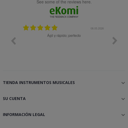
see some of the reviews here.
08.05.2026
08.04.2026
cto
Muy bien
TIENDA INSTRUMENTOS MUSICALES

SU CUENTA

INFORMACIÓN LEGAL
