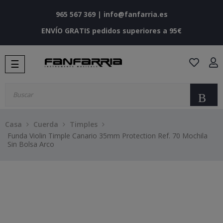
965 567 369
|
info@fanfarria.es
ENVÍO GRATIS pedidos superiores a 95€
Navegación
☰
de
palanca
Bu
Casa
Cuerda
Timples
Funda Violin Timple Canario 35mm Protection Ref. 70 Mochila
Sin Bolsa Arco