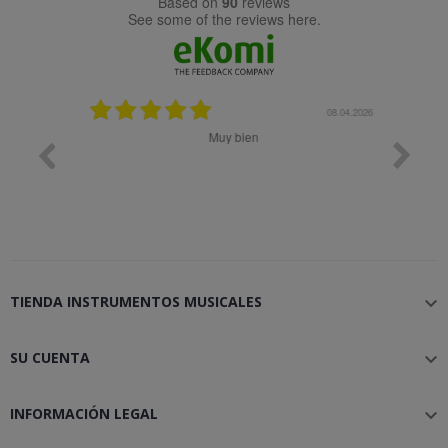
based on
90
reviews
see some of the reviews here.
08.05.2026
08.04.2026
Muy bien
Bon 
TIENDA INSTRUMENTOS MUSICALES

SU CUENTA

INFORMACIÓN LEGAL
