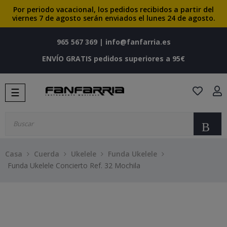
Por periodo vacacional, los pedidos recibidos a partir del
viernes 7 de agosto serán enviados el lunes 24 de agosto.
965 567 369
|
info@fanfarria.es
ENVÍO GRATIS pedidos superiores a 95€
Navegación
☰
de
palanca
Bu
Casa
Cuerda
Ukelele
Funda Ukelele
Funda Ukelele Concierto Ref. 32 Mochila