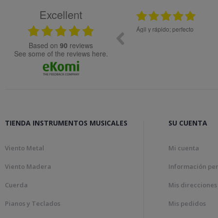
Excellent
08.04.2026
Muy bien
Bon tracte, m
Genial!
based on
90
reviews
see some of the reviews here.
TIENDA INSTRUMENTOS MUSICALES
SU CUENTA
Viento Metal
Mi cuenta
Viento Madera
Información pe
Cuerda
Mis direcciones
Pianos y Teclados
Mis pedidos