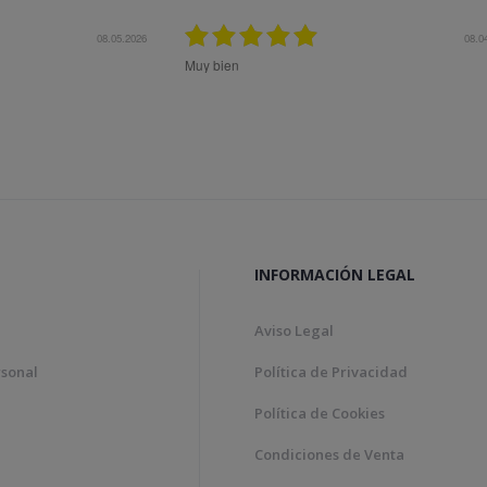
12.11.2025
olta rapidesa en la gestió de la comanda.
Todo ok
INFORMACIÓN LEGAL
Aviso Legal
rsonal
Política de Privacidad
Política de Cookies
Condiciones de Venta