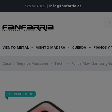
965 567 369
|
info@fanfarria.es
VIENTO METAL
VIENTO MADERA
CUERDA
PIANOS Y
Casa
Regalos Musicales
Textil
Funda Móvil Samsung Gal
FUERA DE STOCK