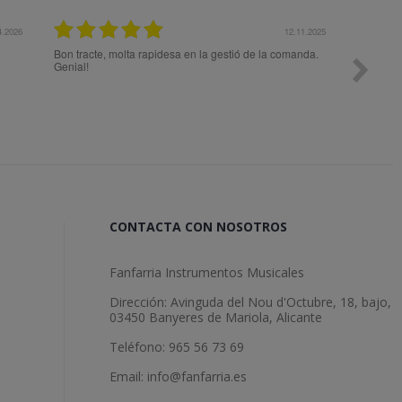
27.10.2025
27.10.20
Me aconsejaron muy bien previo a la compra para eleg
el mejor producto a mis necesidades. Superó mis
expectativas.
CONTACTA CON NOSOTROS
Fanfarria Instrumentos Musicales
Dirección: Avinguda del Nou d'Octubre, 18, bajo,
03450 Banyeres de Mariola, Alicante
Teléfono: 965 56 73 69
Email: info@fanfarria.es