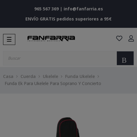
965 567 369
|
info@fanfarria.es
ENVÍO GRATIS pedidos superiores a 95€
Navegación
☰
de
palanca
Bu
Casa
Cuerda
Ukelele
Funda Ukelele
Funda Ek Para Ukelele Para Soprano Y Concierto