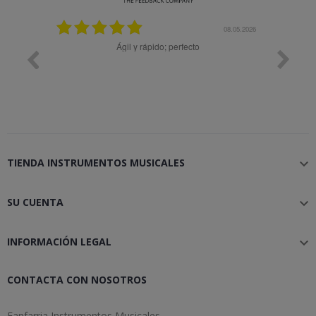
25.02.2024
08.05.2026
y buena
Ágil y rápido; perfecto
TIENDA INSTRUMENTOS MUSICALES

SU CUENTA

INFORMACIÓN LEGAL

CONTACTA CON NOSOTROS
Fanfarria Instrumentos Musicales