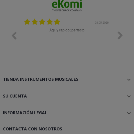
08.05.2026
08.04
pido; perfecto
Muy bien
TIENDA INSTRUMENTOS MUSICALES

SU CUENTA

INFORMACIÓN LEGAL

CONTACTA CON NOSOTROS