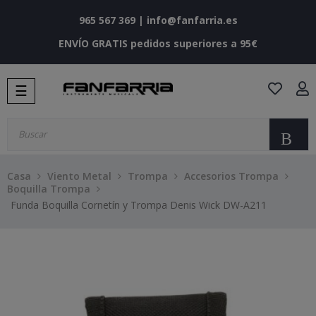
965 567 369
|
info@fanfarria.es
ENVÍO GRATIS pedidos superiores a 95€
Navegación
☰
de
palanca
Bu
Casa
Viento Metal
Trompa
Accesorios Trompa
Boquilla Trompa
Funda Boquilla Cornetín y Trompa Denis Wick DW-A211