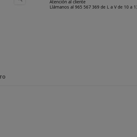
Atención al cliente
Llámanos al 965 567 369 de L a V de 10 a 13:
CTO