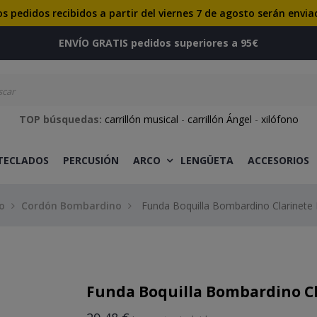
os pedidos recibidos a partir del viernes 7 de agosto serán envia
ENVÍO GRATIS pedidos superiores a 95€
TOP búsquedas:
carrillón musical
-
carrillón Ángel
-
xilófono
 TECLADOS
PERCUSIÓN
ARCO
LENGÜETA
ACCESORIOS
o
Cordón Bombardino
Funda Boquilla Bombardino Clarinete 
Funda Boquilla Bombardino Cla