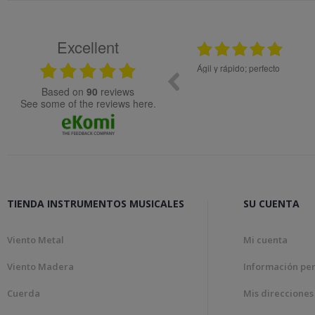
Excellent
.2024
08.05.2026
idad.
Ágil y rápido; perfecto
Muy bien
based on
90
reviews
see some of the reviews here.
TIENDA INSTRUMENTOS MUSICALES
SU CUENTA
Viento Metal
Mi cuenta
Viento Madera
Información pe
Cuerda
Mis direcciones