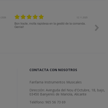
12.11.2025
27.
 la gestió de la comanda.
Todo ok
CONTACTA CON NOSOTROS
Fanfarria Instrumentos Musicales
Dirección: Avinguda del Nou d'Octubre, 18, bajo,
03450 Banyeres de Mariola, Alicante
Teléfono: 965 56 73 69