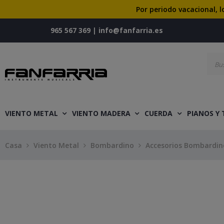
Por periodo vacacional, l
965 567 369
|
info@fanfarria.es
VIENTO METAL
VIENTO MADERA
CUERDA
PIANOS Y
Casa
Viento Metal
Bombardino
Accesorios Bombardin