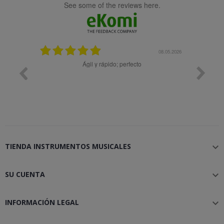
see some of the reviews here.
25.02.2024
08.05.2026
y buena
Ágil y rápido; perfecto
TIENDA INSTRUMENTOS MUSICALES

SU CUENTA

INFORMACIÓN LEGAL
