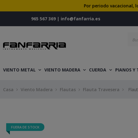
Por periodo vacacional, l
965 567 369
|
info@fanfarria.es
VIENTO METAL
VIENTO MADERA
CUERDA
PIANOS Y
Casa
Viento Madera
Flautas
Flauta Travesera
Flau
FUERA DE STOCK