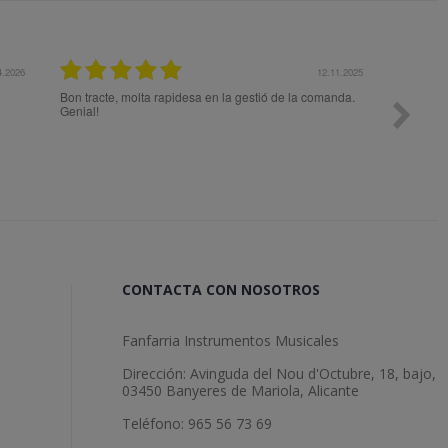
025
27.10.2025
.
Todo ok
Me aconseja
el mejor pr
expectativa
CONTACTA CON NOSOTROS
Fanfarria Instrumentos Musicales
Dirección: Avinguda del Nou d'Octubre, 18, bajo,
03450 Banyeres de Mariola, Alicante
Teléfono: 965 56 73 69