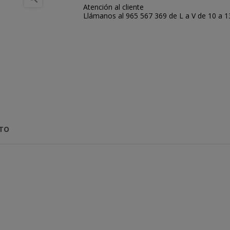
Atención al cliente
Llámanos al 965 567 369 de L a V de 10 a 13:
CTO