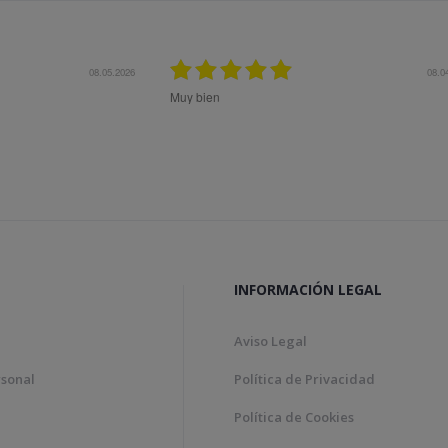
08.04.2026
12.11.2
Bon tracte, molta rapidesa en la gestió de la comanda
Genial!
INFORMACIÓN LEGAL
Aviso Legal
rsonal
Política de Privacidad
Política de Cookies