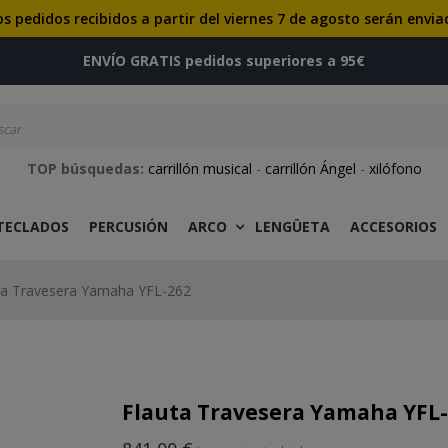
os pedidos recibidos a partir del viernes 7 de agosto serán envia
ENVÍO GRATIS pedidos superiores a 95€
TOP búsquedas:
carrillón musical
-
carrillón Ángel
-
xilófono
 TECLADOS
PERCUSIÓN
ARCO
LENGÜETA
ACCESORIOS
ta Travesera Yamaha YFL-262
Flauta Travesera Yamaha YFL