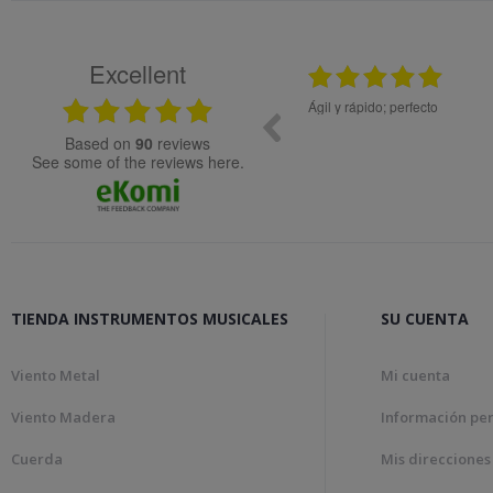
Excellent
08.05.2026
; perfecto
Muy bien
based on
90
reviews
see some of the reviews here.
TIENDA INSTRUMENTOS MUSICALES
SU CUENTA
Viento Metal
Mi cuenta
Viento Madera
Información pe
Cuerda
Mis direcciones