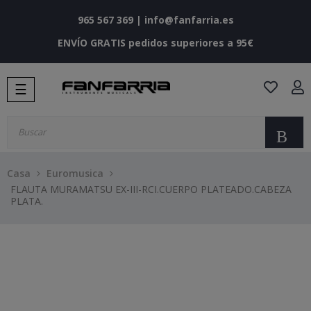
965 567 369
|
info@fanfarria.es
ENVÍO GRATIS pedidos superiores a 95€
Navegación
☰
de
palanca
Bu
Casa
Euromusica
FLAUTA MURAMATSU EX-III-RCI.CUERPO PLATEADO.CABEZA
PLATA.