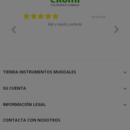
08.05.2026
08.04.2026
rfecto
Muy bien
TIENDA INSTRUMENTOS MUSICALES

SU CUENTA

INFORMACIÓN LEGAL

CONTACTA CON NOSOTROS