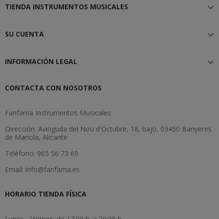
TIENDA INSTRUMENTOS MUSICALES

SU CUENTA

INFORMACIÓN LEGAL

CONTACTA CON NOSOTROS
Fanfarria Instrumentos Musicales
Dirección: Avinguda del Nou d'Octubre, 18, bajo, 03450 Banyeres
de Mariola, Alicante
Teléfono: 965 56 73 69
Email: info@fanfarria.es
HORARIO TIENDA FÍSICA
Lunes - Viernes: de 17:00 h. a 20:00 h.