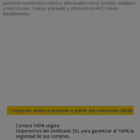
permiten numerosos efectos adicionales como sonidos múltiples
y microtonos. Cuerpo plateado y afinación A=442. Llaves
desalineadas.
Cómpralo ahora y recíbelo a partir del miércoles 26/08
Compra 100% segura
Disponemos del certificado SSL para garantizar al 100% la
seguridad de sus compras.