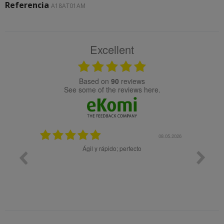
Referencia
A18AT01AM
Excellent
based on
90
reviews
see some of the reviews here.
08.05.2026
l y rápido; perfecto
Muy bien