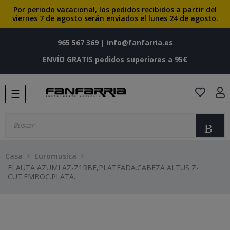
Por periodo vacacional, los pedidos recibidos a partir del
viernes 7 de agosto serán enviados el lunes 24 de agosto.
965 567 369
|
info@fanfarria.es
ENVÍO GRATIS pedidos superiores a 95€
Navegación
☰
de
palanca
Bu
Casa
Euromusica
FLAUTA AZUMI AZ-Z1RBE,PLATEADA.CABEZA ALTUS Z-
CUT.EMBOC.PLATA.