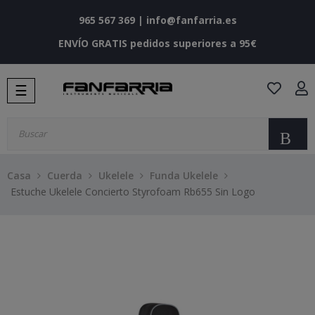
965 567 369
|
info@fanfarria.es
ENVÍO GRATIS pedidos superiores a 95€
Navegación
☰
de
palanca
Bu
Casa
Cuerda
Ukelele
Funda Ukelele
Estuche Ukelele Concierto Styrofoam Rb655 Sin Logo