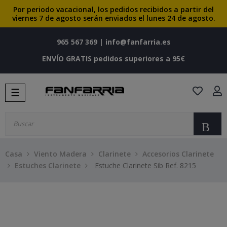
Por periodo vacacional, los pedidos recibidos a partir del
viernes 7 de agosto serán enviados el lunes 24 de agosto.
965 567 369
|
info@fanfarria.es
ENVÍO GRATIS pedidos superiores a 95€
Navegación
☰
de
palanca
Bu
Casa
Viento Madera
Clarinete
Accesorios Clarinete
Estuches Clarinete
Estuche Clarinete Sib Ref. 8215