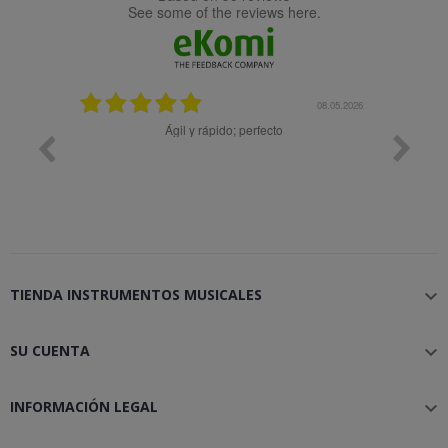
see some of the reviews here.
25.02.2024
08.05.2026
y buena
Ágil y rápido; perfecto
TIENDA INSTRUMENTOS MUSICALES

SU CUENTA

INFORMACIÓN LEGAL
