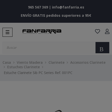
965 567 369
|
info@fanfarria.es
ENVÍO GRATIS pedidos superiores a 95€
Navegación
☰
de
palanca
Bu
Casa
Viento Madera
Clarinete
Accesorios Clarinete
Estuches Clarinete
Estuche Clarinete Sib PC Series Ref. 001PC