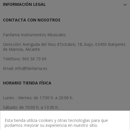
INFORMACIÓN LEGAL

CONTACTA CON NOSOTROS
Fanfarria Instrumentos Musicales
Dirección: Avinguda del Nou d'Octubre, 18, bajo, 03450 Banyeres
de Mariola, Alicante
Teléfono: 965 56 73 69
Email: info@fanfarria.es
HORARIO TIENDA FÍSICA
Lunes - Viernes: de 17:00 h. a 20:00 h.
Sábado: de 10:00 h. a 13:30 h.
Domingo: cerrado.
Esta tienda utiliza cookies y otras tecnologías para que
podamos mejorar su experiencia en nuestro sitio.