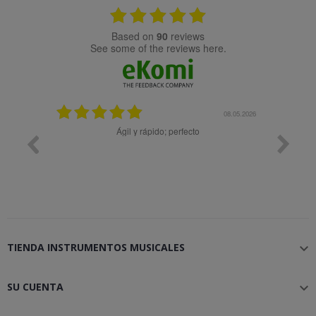
based on
90
reviews
see some of the reviews here.
08.05.2026
08.04
pido; perfecto
Muy bien
TIENDA INSTRUMENTOS MUSICALES

SU CUENTA
