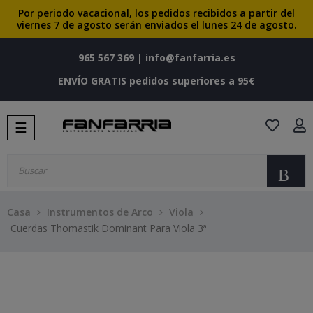
Por periodo vacacional, los pedidos recibidos a partir del
viernes 7 de agosto serán enviados el lunes 24 de agosto.
965 567 369
|
info@fanfarria.es
ENVÍO GRATIS pedidos superiores a 95€
Navegación
☰
de
palanca
Bu
Casa
Instrumentos de Arco
Viola
Cuerdas Thomastik Dominant Para Viola 3ª