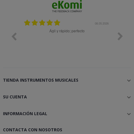
08.05.2026
08.04.2026
rfecto
Muy bien
TIENDA INSTRUMENTOS MUSICALES

SU CUENTA

INFORMACIÓN LEGAL

CONTACTA CON NOSOTROS