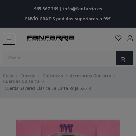
965 567 369
|
info@fanfarria.es
ENVÍO GRATIS pedidos superiores a 95€
Navegación
☰
de
palanca
Bu
Casa
Cuerda
Guitarras
Accesorios Guitarra
Cuerdas Guitarra
Cuerda Savarez Clásica 5a Carta Roja 525-R