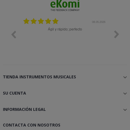
08.05.2026
08.04.2026
Muy bien
B
TIENDA INSTRUMENTOS MUSICALES

SU CUENTA

INFORMACIÓN LEGAL

CONTACTA CON NOSOTROS