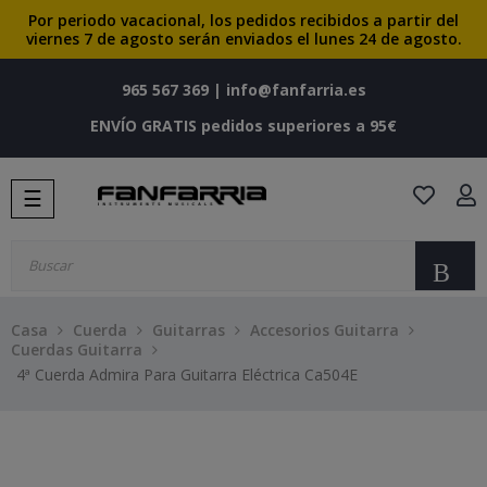
Por periodo vacacional, los pedidos recibidos a partir del
viernes 7 de agosto serán enviados el lunes 24 de agosto.
965 567 369
|
info@fanfarria.es
ENVÍO GRATIS pedidos superiores a 95€
Navegación
☰
de
palanca
Bu
Casa
Cuerda
Guitarras
Accesorios Guitarra
Cuerdas Guitarra
4ª Cuerda Admira Para Guitarra Eléctrica Ca504E