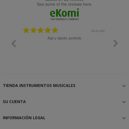
see some of the reviews here.
25.02.2024
08.05.2026
y buena
Ágil y rápido; perfecto
TIENDA INSTRUMENTOS MUSICALES

SU CUENTA

INFORMACIÓN LEGAL
