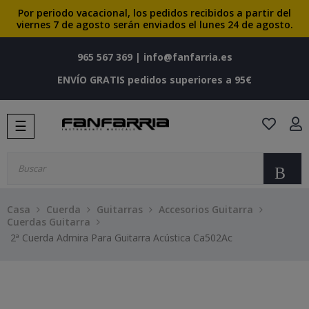
Por periodo vacacional, los pedidos recibidos a partir del
viernes 7 de agosto serán enviados el lunes 24 de agosto.
965 567 369
|
info@fanfarria.es
ENVÍO GRATIS pedidos superiores a 95€
Navegación
☰
de
palanca
Bu
Casa
Cuerda
Guitarras
Accesorios Guitarra
Cuerdas Guitarra
2ª Cuerda Admira Para Guitarra Acústica Ca502Ac