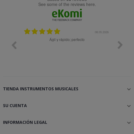
see some of the reviews here.
25.02.2024
08.05.2026
y buena
Ágil y rápido; perfecto
TIENDA INSTRUMENTOS MUSICALES

SU CUENTA

INFORMACIÓN LEGAL
