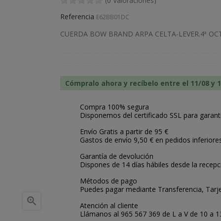
(0 Valoraciones)
Referencia
E62BB01DC
CUERDA BOW BRAND ARPA CELTA-LEVER.4ª OC
Cómpralo ahora y recíbelo entre el 11/08 y 
Compra 100% segura
Disponemos del certificado SSL para garant
Envío Gratis a partir de 95 €
Gastos de envío 9,50 € en pedidos inferiore
Garantía de devolución
Dispones de 14 días hábiles desde la recepc
Métodos de pago
Puedes pagar mediante Transferencia, Tarje

Atención al cliente
Llámanos al 965 567 369 de L a V de 10 a 13: