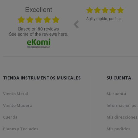
Excellent
.2024
08.05.2026
idad.
Ágil y rápido; perfecto
Muy bien
based on
90
reviews
see some of the reviews here.
TIENDA INSTRUMENTOS MUSICALES
SU CUENTA
Viento Metal
Mi cuenta
Viento Madera
Información pe
Cuerda
Mis direcciones
Pianos y Teclados
Mis pedidos