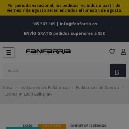
Por periodo vacacional, los pedidos recibidos a partir del
viernes 7 de agosto serán enviados el lunes 24 de agosto.
965 567 369
|
info@fanfarria.es
ENVÍO GRATIS pedidos superiores a 95€
Navegación
☰
de
palanca
Bu
Casa
Instrumentos Folklóricos
Folklóricos de Cuerda
Cuerda 4ª Laúd Galli (Par)