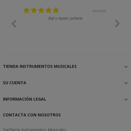
08.05.2026
08.04.2026
; perfecto
Muy bien
TIENDA INSTRUMENTOS MUSICALES

SU CUENTA

INFORMACIÓN LEGAL

CONTACTA CON NOSOTROS
Fanfarria Instrumentos Musicales