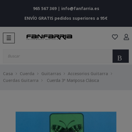
965 567 369
|
info@fanfarria.es
ENVÍO GRATIS pedidos superiores a 95€
Navegación
☰
de
palanca
Bu
Casa
Cuerda
Guitarras
Accesorios Guitarra
Cuerdas Guitarra
Cuerda 3ª Mariposa Clásica