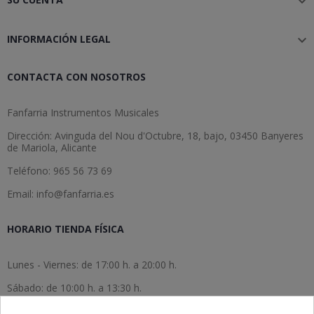

INFORMACIÓN LEGAL

CONTACTA CON NOSOTROS
Fanfarria Instrumentos Musicales
Dirección: Avinguda del Nou d'Octubre, 18, bajo, 03450 Banyeres
de Mariola, Alicante
Teléfono: 965 56 73 69
Email: info@fanfarria.es
HORARIO TIENDA FÍSICA
Lunes - Viernes: de 17:00 h. a 20:00 h.
Sábado: de 10:00 h. a 13:30 h.
Domingo: cerrado.