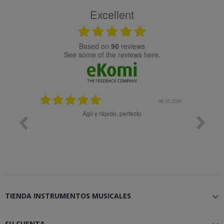
Excellent
based on
90
reviews
see some of the reviews here.
08.05.2026
08.04
pido; perfecto
Muy bien
TIENDA INSTRUMENTOS MUSICALES

SU CUENTA