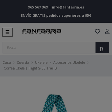
965 567 369
|
info@fanfarria.es
ENVÍO GRATIS pedidos superiores a 95€
Navegación
☰
de
palanca
Bu
Casa
Cuerda
Ukelele
Accesorios Ukelele
Correa Ukelele Flight S-35 Trail B