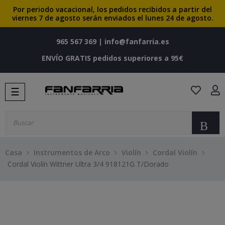
Por periodo vacacional, los pedidos recibidos a partir del
viernes 7 de agosto serán enviados el lunes 24 de agosto.
965 567 369
|
info@fanfarria.es
ENVÍO GRATIS pedidos superiores a 95€
Navegación
☰
de
palanca
Bu
Casa
Instrumentos de Arco
Violín
Cordal Violín
Cordal Violín Wittner Ultra 3/4 918121G T/Dorado