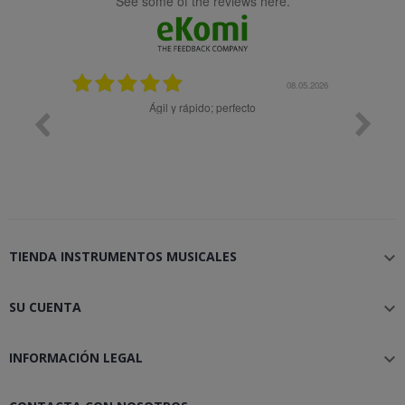
see some of the reviews here.
25.02.2024
08.05.2026
y buena
Ágil y rápido; perfecto
TIENDA INSTRUMENTOS MUSICALES

SU CUENTA

INFORMACIÓN LEGAL
