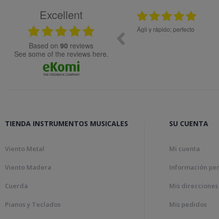
Excellent
25.02.2024
08.05
ial de muy buena calidad.
Ágil y rápido; perfecto
based on
90
reviews
see some of the reviews here.
TIENDA INSTRUMENTOS MUSICALES
SU CUENTA
Viento Metal
Mi cuenta
Viento Madera
Información pe
Cuerda
Mis direcciones
Pianos y Teclados
Mis pedidos