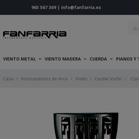
965 567 369
|
info@fanfarria.es
VIENTO METAL
VIENTO MADERA
CUERDA
PIANOS Y
Casa
Instrumentos de Arco
Violín
Cordal Violín
Cord