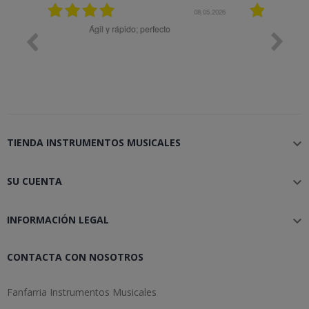
08.05.2026
08.04.2026
Muy bien
Bon
TIENDA INSTRUMENTOS MUSICALES

SU CUENTA

INFORMACIÓN LEGAL

CONTACTA CON NOSOTROS
Fanfarria Instrumentos Musicales