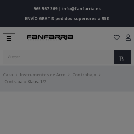
965 567 369
|
info@fanfarria.es
ENVÍO GRATIS pedidos superiores a 95€
Navegación
☰
de
palanca
Bu
Casa
Instrumentos de Arco
Contrabajo
Contrabajo Klaus. 1/2