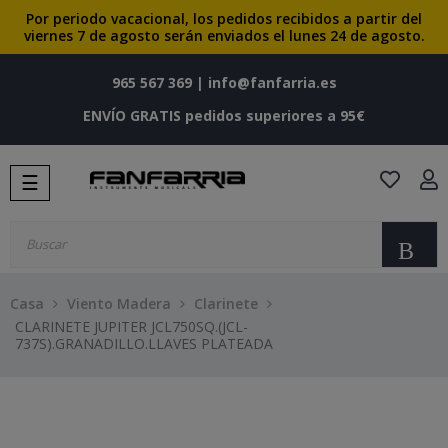
Por periodo vacacional, los pedidos recibidos a partir del
viernes 7 de agosto serán enviados el lunes 24 de agosto.
965 567 369
|
info@fanfarria.es
ENVÍO GRATIS pedidos superiores a 95€
Navegación
☰
de
palanca
Bu
Casa
Viento Madera
Clarinete
CLARINETE JUPITER JCL750SQ.(JCL-
737S).GRANADILLO.LLAVES PLATEADA