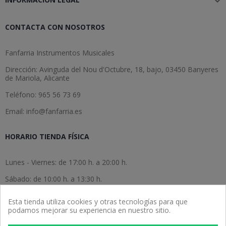

CONTACTA CON NOSOTROS
Fanfarria Instrumentos Musicales
Dirección: Avinguda del Nou d'Octubre, 18, bajo, 03450 Banyeres
de Mariola, Alicante
Teléfono: 965 56 73 69
Email: info@fanfarria.es
HORARIO TIENDA FÍSICA
Lunes - Viernes: de 17:00 h. a 20:00 h.
Sábado: de 10:00 h. a 13:30 h.
Domingo: cerrado.
Esta tienda utiliza cookies y otras tecnologías para que
podamos mejorar su experiencia en nuestro sitio.