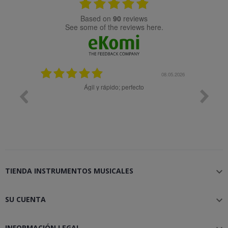
based on
90
reviews
see some of the reviews here.
25.02.2024
08.05.2026
y buena
Ágil y rápido; perfecto
TIENDA INSTRUMENTOS MUSICALES

SU CUENTA

INFORMACIÓN LEGAL