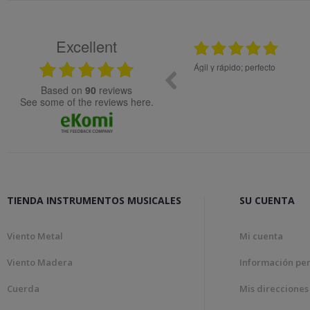
Excellent
.2024
08.05.2026
idad.
Ágil y rápido; perfecto
Muy bien
based on
90
reviews
see some of the reviews here.
TIENDA INSTRUMENTOS MUSICALES
SU CUENTA
Viento Metal
Mi cuenta
Viento Madera
Información pe
Cuerda
Mis direcciones