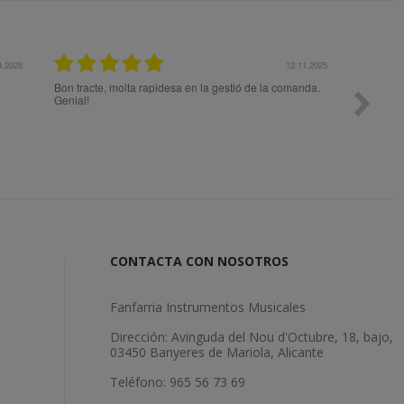
12.11.2025
27.
 la gestió de la comanda.
Todo ok
CONTACTA CON NOSOTROS
Fanfarria Instrumentos Musicales
Dirección: Avinguda del Nou d'Octubre, 18, bajo,
03450 Banyeres de Mariola, Alicante
Teléfono: 965 56 73 69