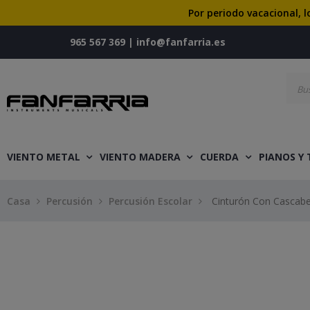
Por periodo vacacional, l
965 567 369
|
info@fanfarria.es
VIENTO METAL
VIENTO MADERA
CUERDA
PIANOS Y
Casa
Percusión
Percusión Escolar
Cinturón Con Cascabe