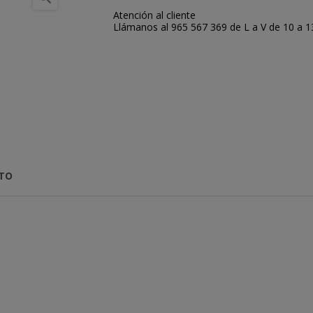
Atención al cliente
Llámanos al 965 567 369 de L a V de 10 a 13:
CTO