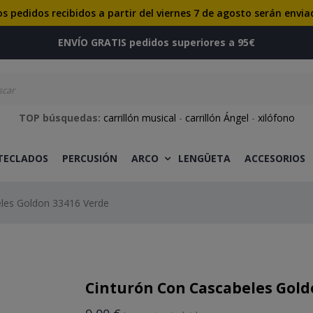
os pedidos recibidos a partir del viernes 7 de agosto serán envia
ENVÍO GRATIS pedidos superiores a 95€
TOP búsquedas:
carrillón musical
-
carrillón Ángel
-
xilófono
 TECLADOS
PERCUSIÓN
ARCO
LENGÜETA
ACCESORIOS
les Goldon 33416 Verde
Cinturón Con Cascabeles Gold